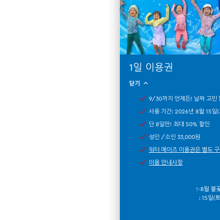
1일 이용권
닫기
9/30까지 언제든! 날짜 고민
사용 기간: 2026년 8월 15일(
단 8일만! 최대 50% 할인
성인 /소인 33,000원
워터 메이즈 이용권은 별도 
이용 안내사항
✨8월 불
: 15일(토