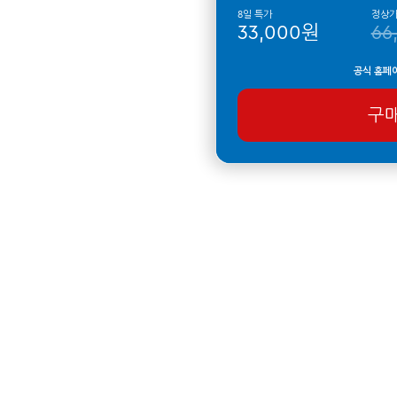
8일 특가
정상
33,000원
66
공식 홈페
구