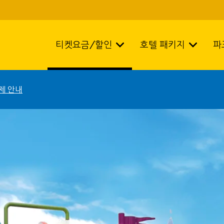
티켓요금/할인
호텔 패키지
파
제 안내