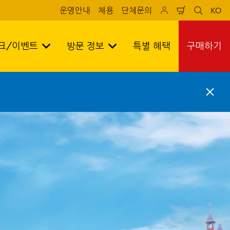
운영안내
채용
단체문의
KO
Shopping
sr
sr
cart
search
lan
test
tes
크/이벤트
방문 정보
특별 혜택
구매하기
C
l
o
s
e