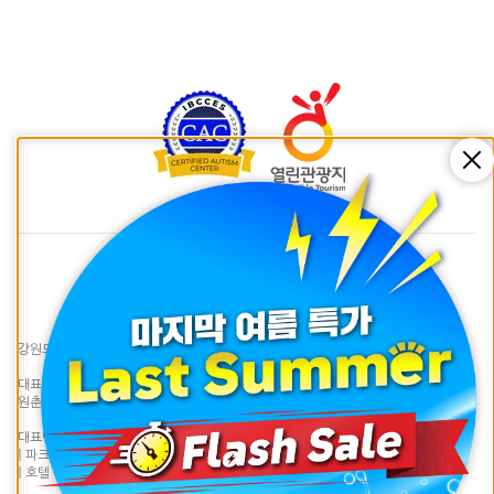
Cl
강원도 춘천시 하중도길128 | LEGOLAND® Korea Resort
대표자 : 이성호 | 사업자등록번호 : 617-81-99974 | 통신판매업신고번호 : 제 2021-강
원춘천-0527호 |
대표번호 033) 815-2300 (연중 10:00~18:00 / 점심 휴식 12:00~13:00)
| 파크 문의
LLKR.Experiences@legoland.com
| 호텔 문의
LLKR.Reservations@legoland.com