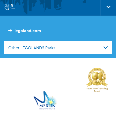
Nav
정책
Tog
Foo
Nav
legoland.com
Other LEGOLAND® Parks