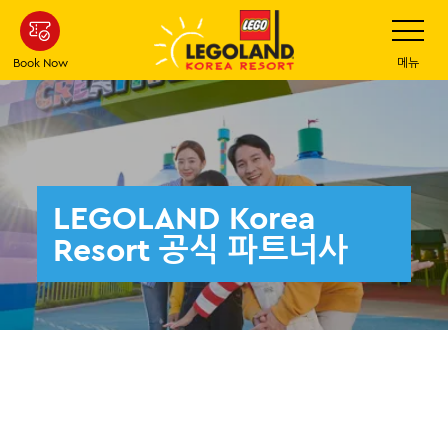
Skip
Toggle
Navigatio
to
main
Book Now
메뉴
content
LEGOLAND Korea
Resort 공식 파트너사