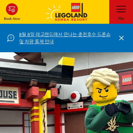
Skip
Toggle
Navigatio
to
main
Book Now
메뉴
content
8월 8일 레고랜드에서 만나는 춘천호수 드론쇼
C
및 차량 통제 안내
l
o
s
e