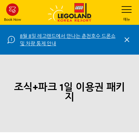
Skip
Toggle
Navigatio
to
main
Book Now
메뉴
content
8월 8일 레고랜드에서 만나는 춘천호수 드론쇼
C
및 차량 통제 안내
l
o
s
e
조식+파크 1일 이용권 패키
지