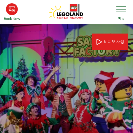
Skip
Toggle
Navigatio
to
main
Book Now
메뉴
content
비디오 재생