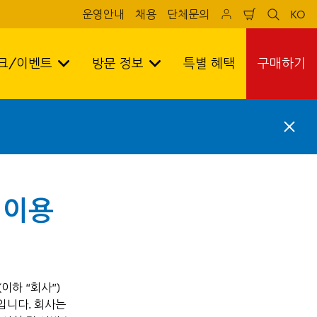
운영안내
채용
단체문의
KO
Shopping
sr
sr
cart
search
lan
test
tes
크/이벤트
방문 정보
특별 혜택
구매하기
C
l
o
s
e
즌 이용
(이하 “회사”)
정입니다. 회사는