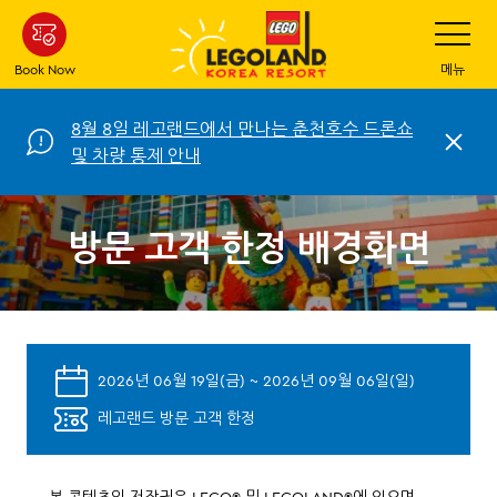
Skip
Toggle
Navigatio
to
main
Book Now
메뉴
content
8월 8일 레고랜드에서 만나는 춘천호수 드론쇼
C
및 차량 통제 안내
l
o
s
e
방문 고객 한정 배경화면
2026년 06월 19일(금) ~ 2026년 09월 06일(일)
레고랜드 방문 고객 한정