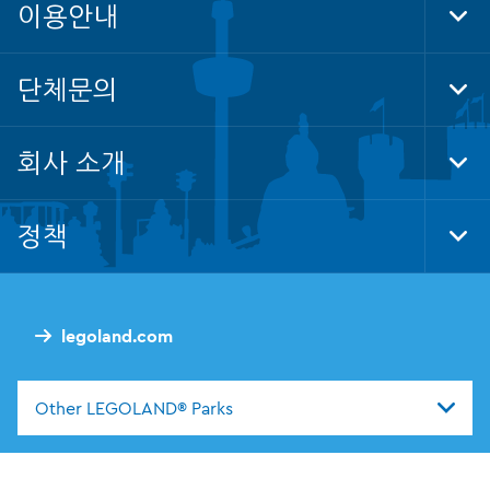
이용안내
Tog
Foo
Nav
단체문의
Tog
Foo
Nav
회사 소개
Tog
Foo
Nav
정책
Tog
Foo
Nav
legoland.com
Other LEGOLAND® Parks