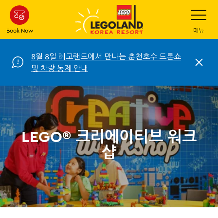
Skip
Toggle
Navigatio
to
main
Book Now
메뉴
content
8월 8일 레고랜드에서 만나는 춘천호수 드론쇼
C
및 차량 통제 안내
l
o
s
e
LEGO® 크리에이티브 워크
샵