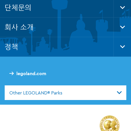
Nav
단체문의
Tog
Foo
Nav
회사 소개
Tog
Foo
Nav
정책
Tog
Foo
Nav
legoland.com
Other LEGOLAND® Parks