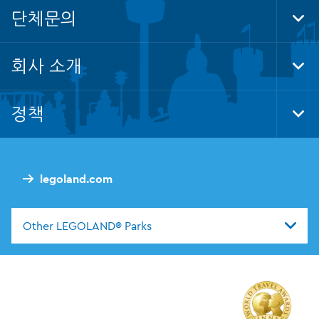
Nav
단체문의
Tog
Foo
Nav
회사 소개
Tog
Foo
Nav
정책
Tog
Foo
Nav
legoland.com
Other LEGOLAND® Parks