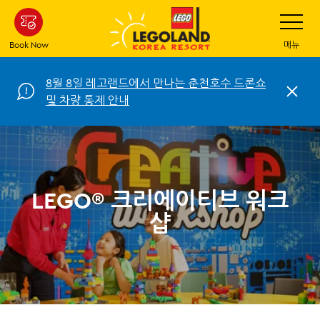
Skip
Toggle
Navigatio
to
main
Book Now
메뉴
content
8월 8일 레고랜드에서 만나는 춘천호수 드론쇼
C
및 차량 통제 안내
l
o
s
e
LEGO® 크리에이티브 워크
샵